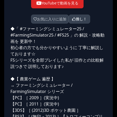
YouTubeで動画を見る
お気に入りに追加
推し！
◆「 #ファーミングシミュレーター25 /
#FarmingSimulator25 / #FS25 」の 解説・攻略動
画を 更新中！
初心者の方でも分かりやすいように 丁寧に解説し
ております☆
FSシリーズを全部プレイした私が 旧作との比較解
説つきで 説明しております♪
◆【 農業ゲーム 遍歴 】
→ ファーミングシミュレーター /
FarmingSimulator シリーズ
【PC】［ 2009 ］(実況中)
【PC】［ 2011 ］(実況中)
【3DS】［ (2012)3D ポケット農園 ］
【PS3】［ (無印・2013) ］【トロフィーコンプリ