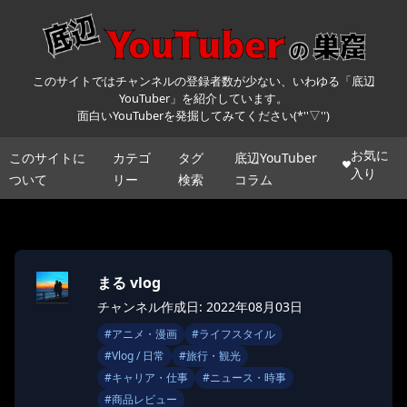
このサイトではチャンネルの登録者数が少ない、いわゆる「底辺
YouTuber」を紹介しています。
面白いYouTuberを発掘してみてください(*''▽'')
お気に
このサイトに
カテゴ
タグ
底辺YouTuber
入り
ついて
リー
検索
コラム
まる vlog
チャンネル作成日: 2022年08月03日
#
アニメ・漫画
#
ライフスタイル
#
Vlog / 日常
#
旅行・観光
#
キャリア・仕事
#
ニュース・時事
#
商品レビュー