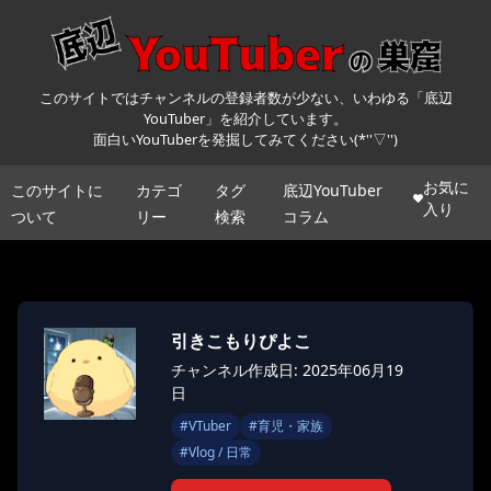
このサイトではチャンネルの登録者数が少ない、いわゆる「底辺
YouTuber」を紹介しています。
面白いYouTuberを発掘してみてください(*''▽'')
お気に
このサイトに
カテゴ
タグ
底辺YouTuber
入り
ついて
リー
検索
コラム
引きこもりぴよこ
チャンネル作成日: 2025年06月19
日
#
VTuber
#
育児・家族
#
Vlog / 日常