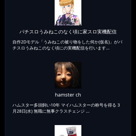
パチスロうみねこのなく頃に家スロ実機配信
自作2Dモデル「うみねこの被り物をした何か(仮名)」がパ
チスロうみねこのなく頃にの実機配信を行います...
hamster ch
ハムスター多頭飼い10年 マイハムスターの称号を得る 3
月28日(水) 無職に無事クラスチェンジ ...