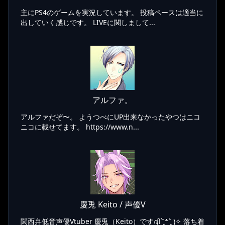
主にPS4のゲームを実況しています。 投稿ペースは適当に
出していく感じです。 LIVEに関しまして...
アルファ。
アルファだぞ〜。 ようつべにUP出来なかったやつはニコ
ニコに載せてます。 https://www.n...
慶兎 Keito / 声優V
関西弁低音声優Vtuber 慶兎（Keito）ですദ്ദി ˉ͈̀꒳ˉ͈́ )✧ 落ち着