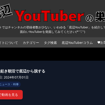
トではチャンネルの登録者数が少ない、いわゆる「底辺YouTuber」を紹介し
面白いYouTuberを発掘してみてください(*''▽'')
お
イトについて
カテゴリー
タグ検索
底辺YouTuberコラム
時起き朝活で底辺から脱する
 2024年07月01日
ニュース・時事
beで動画を見る