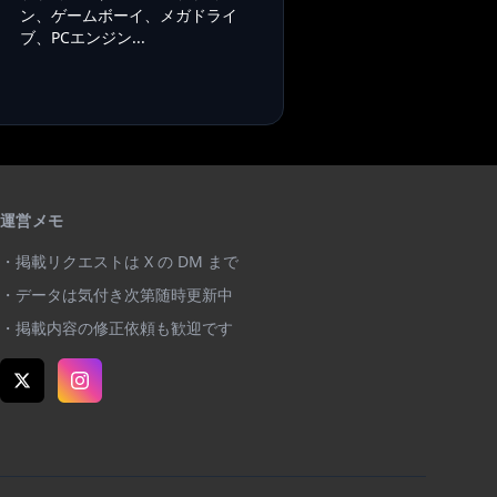
ン、ゲームボーイ、メガドライ
ブ、PCエンジン...
運営メモ
・掲載リクエストは X の DM まで
・データは気付き次第随時更新中
・掲載内容の修正依頼も歓迎です