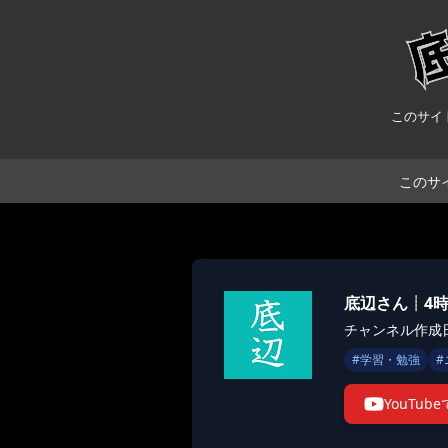
このサイ
このサ
底辺さん┊4
チャンネル作成日:
#
学習・勉強
#
YouTu