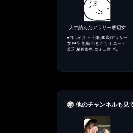
人生詰んだアラサー底辺女
●自己紹介 三十路(30歳)アラサー
女 中卒 無職 引きこもり ニート
貧乏 精神疾患 コミュ症 ギ...
🎲 他のチャンネルも見