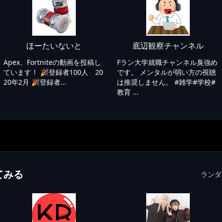
ほーたいないと
底辺観察チャンネル
Apex、Fortniteの動画を投稿し
Fラン大学就職チャンネル臭強め
ています！ 🎉登録者100人 20
です。 メンタルが弱い方の視聴
20年2月 🎉登録者...
は推奨しません。 #雑学#学校#
教育 ...
てみる
ランダ