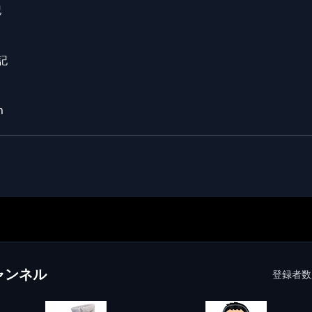
記
記
n
ャンネル
登録者数