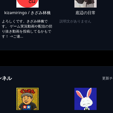
kizamiringo / きざみ林檎
底辺の日常
よろしくです。きざみ林檎で
説明文がありません
す。 ゲーム実況動画や配信の切
り抜き動画を投稿してるかもで
す！ -=ご連...
ンネル
更新チ