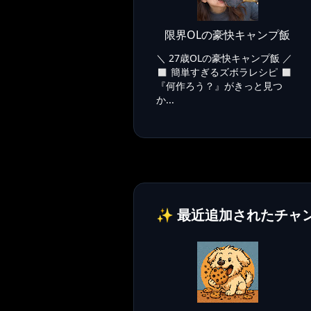
限界OLの豪快キャンプ飯
＼ 27歳OLの豪快キャンプ飯 ／
◻︎ 簡単すぎるズボラレシピ ◻︎
『何作ろう？』がきっと見つ
か...
✨ 最近追加されたチャ