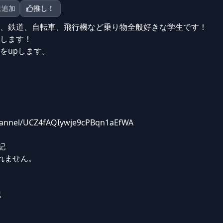
に追加
推し！
、鉄道、自転車、飛行機など乗り物全般好きな学生です！
します！
をupします。
hannel/UCZ4fAQIywje9cPBqn1aEfWA
記
れません。
記