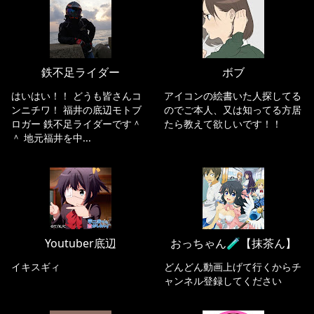
鉄不足ライダー
ボブ
はいはい！！ どうも皆さんコ
アイコンの絵書いた人探してる
ンニチワ！ 福井の底辺モトブ
のでご本人、又は知ってる方居
ロガー 鉄不足ライダーです＾
たら教えて欲しいです！！
＾ 地元福井を中...
Youtuber底辺
おっちゃん🧪【抹茶ん】
イキスギィ
どんどん動画上げて行くからチ
ャンネル登録してください