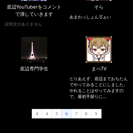
底辺YouTuberをコメント
そら
で潰していきます
あまわっしょんゔぉい
説明文がありません
底辺専門学生
まべTV
とりあえず、底辺までおちたん
でやってみることにしました。
やれることはやってみますの
で、最初手探りに...
4
5
6
7
8
Previous
Next