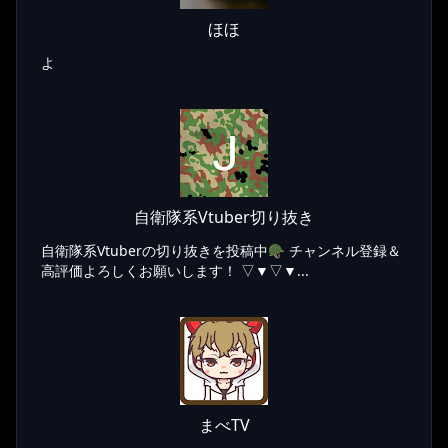
ほほ
よ
自衛隊系Vtuber切り抜き
自衛隊系Vtuberの切り抜きを投稿中🪖 チャンネル登録＆
高評価よろしくお願いします！ ▽▼▽▼...
まべTV